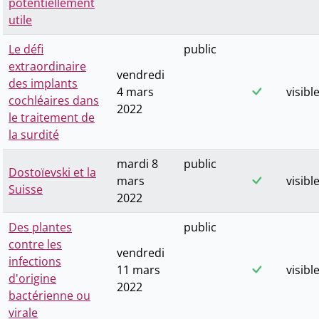
potentiellement
utile
Le défi
public
extraordinaire
vendredi
des implants
4 mars
visibl
cochléaires dans
2022
le traitement de
la surdité
mardi 8
public
Dostoïevski et la
mars
visibl
Suisse
2022
Des plantes
public
contre les
vendredi
infections
11 mars
visibl
d'origine
2022
bactérienne ou
virale