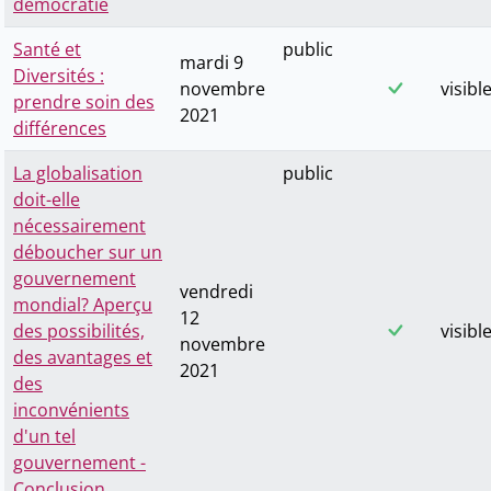
démocratie
Santé et
public
mardi 9
Diversités :
novembre
visibl
prendre soin des
2021
différences
La globalisation
public
doit-elle
nécessairement
déboucher sur un
gouvernement
vendredi
mondial? Aperçu
12
des possibilités,
visibl
novembre
des avantages et
2021
des
inconvénients
d'un tel
gouvernement -
Conclusion