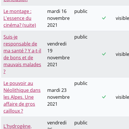
Le montage :
mardi 16
public
L'essence du
novembre
visibl
cinéma? (suite)
2021
Suis-je
public
responsable de
vendredi
ma santé ? Y a-t-il
19
visibl
de bons et de
novembre
mauvais malades
2021
?
Le pouvoir au
public
Néolithique dans
mardi 23
les Alpes. Une
novembre
visibl
affaire de gros
2021
cailloux ?
vendredi
public
L'hydrogène,