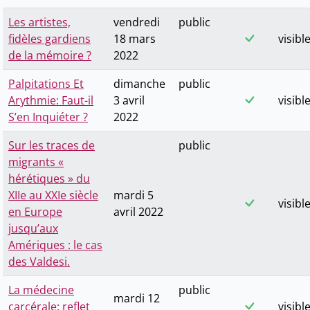
Les artistes,
vendredi
public
fidèles gardiens
18 mars
visibl
de la mémoire ?
2022
Palpitations Et
dimanche
public
Arythmie: Faut-il
3 avril
visibl
S’en Inquiéter ?
2022
Sur les traces de
public
migrants «
hérétiques » du
XIIe au XXIe siècle
mardi 5
visibl
en Europe
avril 2022
jusqu’aux
Amériques : le cas
des Valdesi.
La médecine
public
mardi 12
carcérale: reflet
visibl