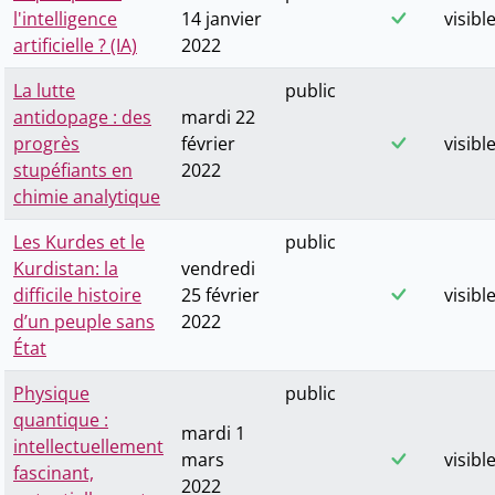
l'intelligence
14 janvier
visibl
artificielle ? (IA)
2022
La lutte
public
antidopage : des
mardi 22
progrès
février
visibl
stupéfiants en
2022
chimie analytique
Les Kurdes et le
public
Kurdistan: la
vendredi
difficile histoire
25 février
visibl
d’un peuple sans
2022
État
Physique
public
quantique :
mardi 1
intellectuellement
mars
visibl
fascinant,
2022