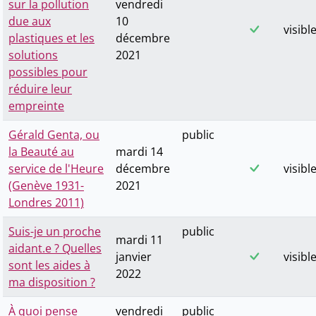
sur la pollution
vendredi
due aux
10
visibl
plastiques et les
décembre
solutions
2021
possibles pour
réduire leur
empreinte
Gérald Genta, ou
public
la Beauté au
mardi 14
service de l'Heure
décembre
visibl
(Genève 1931-
2021
Londres 2011)
Suis-je un proche
public
mardi 11
aidant.e ? Quelles
janvier
visibl
sont les aides à
2022
ma disposition ?
À quoi pense
vendredi
public