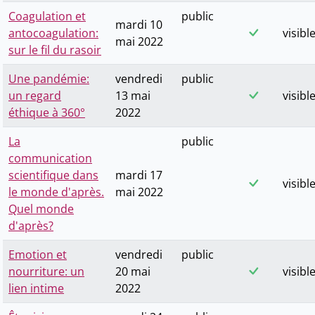
Coagulation et
public
mardi 10
antocoagulation:
visibl
mai 2022
sur le fil du rasoir
Une pandémie:
vendredi
public
un regard
13 mai
visibl
éthique à 360°
2022
La
public
communication
scientifique dans
mardi 17
visibl
le monde d'après.
mai 2022
Quel monde
d'après?
Emotion et
vendredi
public
nourriture: un
20 mai
visibl
lien intime
2022