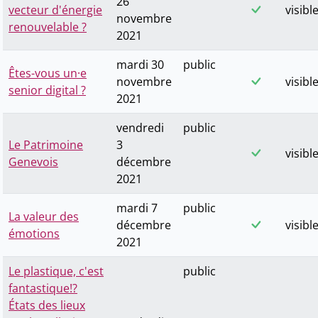
26
vecteur d'énergie
visibl
novembre
renouvelable ?
2021
mardi 30
public
Êtes-vous un·e
novembre
visibl
senior digital ?
2021
vendredi
public
Le Patrimoine
3
visibl
Genevois
décembre
2021
mardi 7
public
La valeur des
décembre
visibl
émotions
2021
Le plastique, c'est
public
fantastique!?
États des lieux