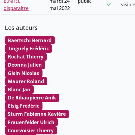
Être ici,
mardi 24
public
visibl
disparaître
mai 2022
Les auteurs
Baertschi Bernard
Tinguely Frédéric
Rochat Thierry
Deonna Julien
Gisin Nicolas
Maurer Roland
Blanc Jan
De Ribaupierre Anik
Elsig Frédéric
Sturm Fabienne Xavière
Frauenfelder Ulrich
Courvoisier Thierry