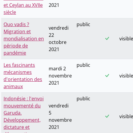
et Ceylan au XVIIe
2021
siècle
Quo vadis ?
public
vendredi
Migration et
22
mondialisation en
visibl
octobre
période de
2021
pandémie
Les fascinants
public
mardi 2
mécanismes
novembre
visibl
d'orientation des
2021
animaux
Indonésie : l'envoi
public
mouvementé du
vendredi
Garuda.
5
visibl
Développement,
novembre
dictature et
2021