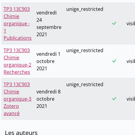
TP3 13C903
unige_restricted
vendredi
Chimie
24
organique -
visi
septembre
1
2021
Publications
TP3 13C903
unige_restricted
vendredi 1
Chimie
octobre
visi
organique-2
2021
Recherches
TP3 13C903
unige_restricted
Chimie
vendredi 8
organique-3
octobre
visi
Zotero
2021
avancé
Les auteurs