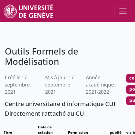
Outils Formels de
Modélisation
Créé le : 7
Mis à jour : 7
Année
co
septembre
septembre
académique :
po
2021
2021
2021-2022
pu
Centre universitaire d'informatique CUI
Directement rattaché au CUI
Date de
Titre
création
Permission
publié
visib