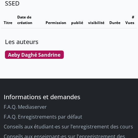
SSED
Date de
#
Titre
création
Permission
publié
visibilité
Durée
Vues
Les auteurs
Aeby Daghé Sandrine
Informations et demandes
F.A.Q. Mediaserver
F.A.Q. Enregistrements par défaut
Conseils aux étudiant-es sur l’enregistrement des cours
Conseils aux enseignant-es sur l'enregistrement des