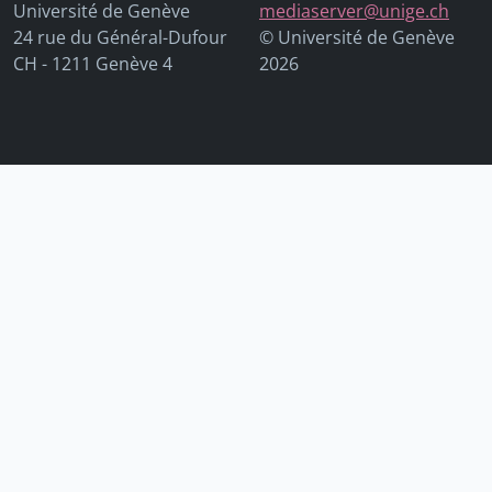
Université de Genève
mediaserver@unige.ch
24 rue du Général-Dufour
© Université de Genève
CH - 1211 Genève 4
2026