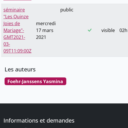
séminaire
public
"Les Quinze
Joies de
mercredi
Mariage"-
17 mars
visible
02h
GMT2021-
2021
03-
09T11:09:00Z
Les auteurs
Foehr-Janssens Yasmina
Informations et demandes