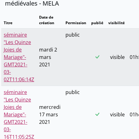
médiévales - MELA
Date de
Titre
création
Permission
publié
visibilité
séminaire
public
"Les Quinze
Joies de
mardi 2
Mariage"-
mars
visible
01h
GMT2021-
2021
03-
02T11:06:14Z
séminaire
public
"Les Quinze
Joies de
mercredi
Mariage"-
17 mars
visible
01h
GMT2021-
2021
03-
16T11:05:25Z