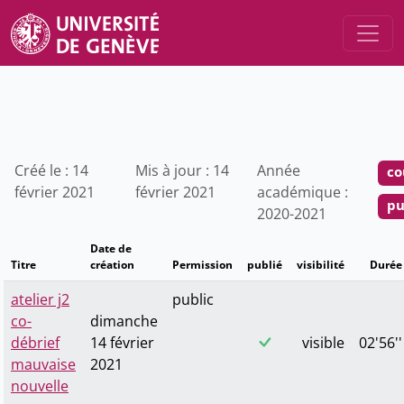
Créé le : 14
Mis à jour : 14
Année
co
février 2021
février 2021
académique :
pu
2020-2021
Date de
Titre
création
Permission
publié
visibilité
Durée
atelier j2
public
co-
dimanche
débrief
14 février
visible
02'56''
mauvaise
2021
nouvelle