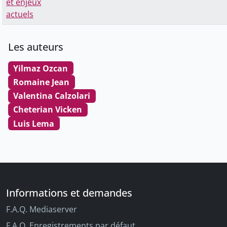
et enjeux
actuels
Les auteurs
Yilmaz Ozcan
Romaine Jean
Valentina Calzolari
Cheterian Vicken
Luis Lema
Informations et demandes
F.A.Q. Mediaserver
F.A.Q. Enregistrements par défaut