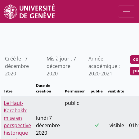
Créé le : 7
Mis à jour : 7
Année
co
décembre
décembre
académique :
pu
2020
2020
2020-2021
Date de
Titre
création
Permission
publié
visibilité
Le Haut-
public
Karabakh:
mise en
lundi 7
perspective
décembre
visible
01h1
historique
2020