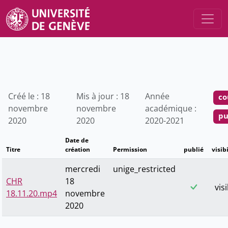
Créé le : 18
Mis à jour : 18
Année
co
novembre
novembre
académique :
pu
2020
2020
2020-2021
Date de
Titre
création
Permission
publié
visibi
mercredi
unige_restricted
CHR
18
vis
18.11.20.mp4
novembre
2020