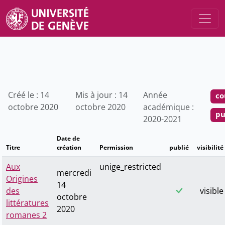
Créé le : 14
Mis à jour : 14
Année
co
octobre 2020
octobre 2020
académique :
pu
2020-2021
Date de
Titre
création
Permission
publié
visibilité
Aux
unige_restricted
mercredi
Origines
14
des
visible
octobre
littératures
2020
romanes 2