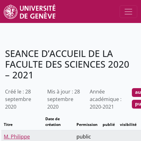
SEANCE D’ACCUEIL DE LA
FACULTE DES SCIENCES 2020
– 2021
Créé le : 28
Mis à jour : 28
Année
au
septembre
septembre
académique :
pu
2020
2020
2020-2021
Date de
Titre
création
Permission
publié
visibilité
M. Philippe
public