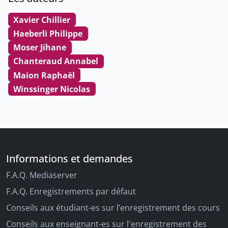
Xavier Chillier
Haeberli Philippe
Moser Jihane
Chanteraud Annabel
Maion Raphaël
Winssinger Nicolas
Informations et demandes
F.A.Q. Mediaserver
F.A.Q. Enregistrements par défaut
Conseils aux étudiant-es sur l’enregistrement des cours
Conseils aux enseignant-es sur l'enregistrement des