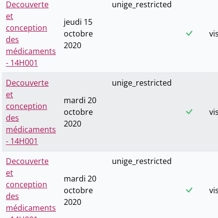
Decouverte
unige_restricted
et
jeudi 15
conception
octobre
vi
des
2020
médicaments
- 14H001
Decouverte
unige_restricted
et
mardi 20
conception
octobre
vi
des
2020
médicaments
- 14H001
Decouverte
unige_restricted
et
mardi 20
conception
octobre
vi
des
2020
médicaments