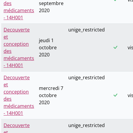
des
septembre
médicaments
2020
- 14H001
Decouverte
unige_restricted
et
jeudi 1
conception
octobre
vi
des
2020
médicaments
- 14H001
Decouverte
unige_restricted
et
mercredi 7
conception
octobre
vi
des
2020
médicaments
- 14H001
Decouverte
unige_restricted
et