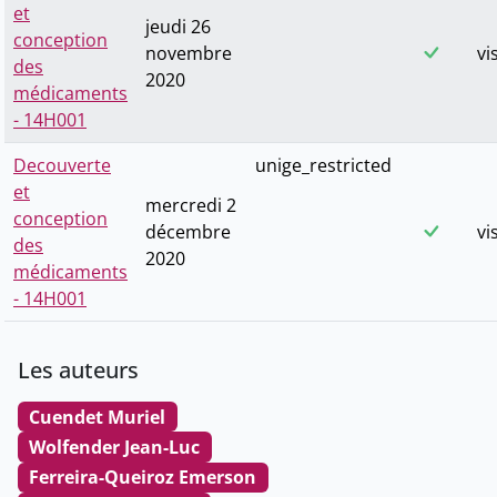
et
jeudi 26
conception
novembre
vi
des
2020
médicaments
- 14H001
Decouverte
unige_restricted
et
mercredi 2
conception
décembre
vi
des
2020
médicaments
- 14H001
Les auteurs
Cuendet Muriel
Wolfender Jean-Luc
Ferreira-Queiroz Emerson