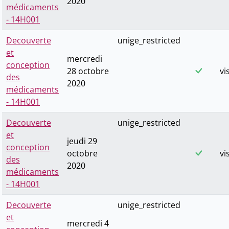
2020
médicaments
- 14H001
Decouverte
unige_restricted
et
mercredi
conception
28 octobre
vi
des
2020
médicaments
- 14H001
Decouverte
unige_restricted
et
jeudi 29
conception
octobre
vi
des
2020
médicaments
- 14H001
Decouverte
unige_restricted
et
mercredi 4