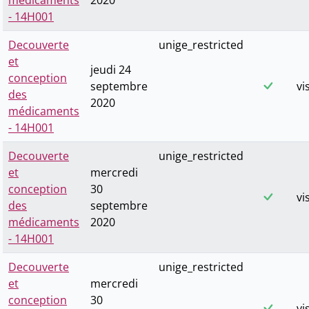
médicaments
2020
- 14H001
Decouverte
unige_restricted
et
jeudi 24
conception
septembre
vi
des
2020
médicaments
- 14H001
Decouverte
unige_restricted
et
mercredi
conception
30
vi
des
septembre
médicaments
2020
- 14H001
Decouverte
unige_restricted
et
mercredi
conception
30
vi