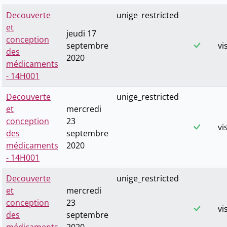
Decouverte
unige_restricted
et
jeudi 17
conception
septembre
vi
des
2020
médicaments
- 14H001
Decouverte
unige_restricted
et
mercredi
conception
23
vi
des
septembre
médicaments
2020
- 14H001
Decouverte
unige_restricted
et
mercredi
conception
23
vi
des
septembre