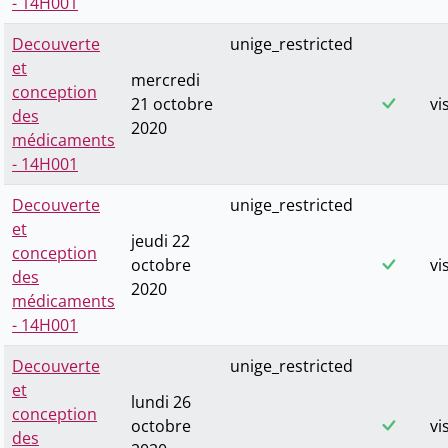
- 14H001
Decouverte
unige_restricted
et
mercredi
conception
21 octobre
vi
des
2020
médicaments
- 14H001
Decouverte
unige_restricted
et
jeudi 22
conception
octobre
vi
des
2020
médicaments
- 14H001
Decouverte
unige_restricted
et
lundi 26
conception
octobre
vi
des