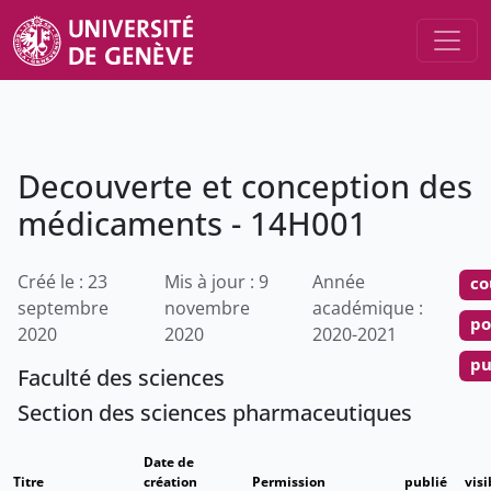
Decouverte et conception des
médicaments - 14H001
Créé le : 23
Mis à jour : 9
Année
co
septembre
novembre
académique :
po
2020
2020
2020-2021
pu
Faculté des sciences
Section des sciences pharmaceutiques
Date de
Titre
création
Permission
publié
visi