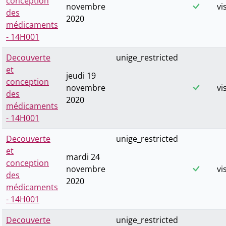
conception
novembre
vi
des
2020
médicaments
- 14H001
Decouverte
unige_restricted
et
jeudi 19
conception
novembre
vi
des
2020
médicaments
- 14H001
Decouverte
unige_restricted
et
mardi 24
conception
novembre
vi
des
2020
médicaments
- 14H001
Decouverte
unige_restricted