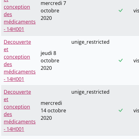
mercredi 7
conception
octobre
vi
des
2020
médicaments
- 14H001
Decouverte
unige_restricted
et
jeudi 8
conception
octobre
vi
des
2020
médicaments
- 14H001
Decouverte
unige_restricted
et
mercredi
conception
14 octobre
vi
des
2020
médicaments
- 14H001