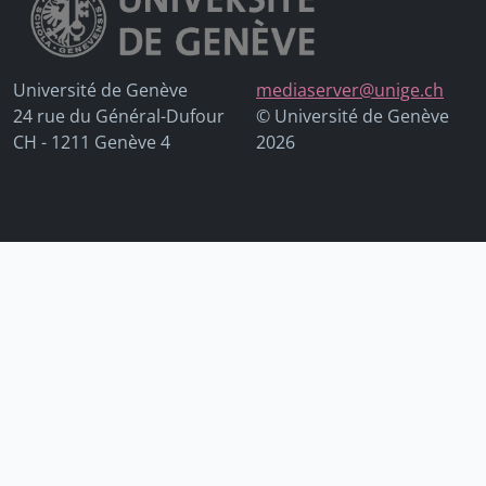
Université de Genève
mediaserver@unige.ch
24 rue du Général-Dufour
© Université de Genève
CH - 1211 Genève 4
2026