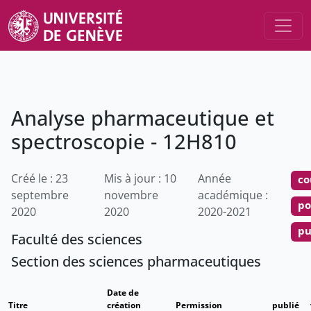
Analyse pharmaceutique et
spectroscopie - 12H810
Créé le : 23
Mis à jour : 10
Année
co
septembre
novembre
académique :
po
2020
2020
2020-2021
pu
Faculté des sciences
Section des sciences pharmaceutiques
Date de
Titre
création
Permission
publié