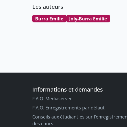
Les auteurs
Burra Emilie
Joly-Burra Emilie
Informations et demandes
F.A.Q. Mediaserver
F.A.Q. Enregistrements par défaut
Conseils aux étudiant-es sur l’enregistreme
des cours