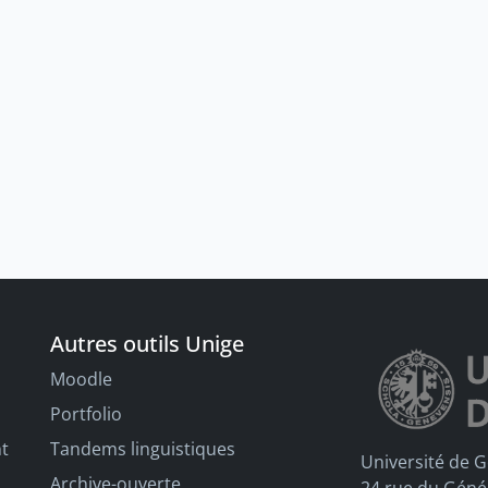
Autres outils Unige
Moodle
Portfolio
nt
Tandems linguistiques
Université de 
Archive-ouverte