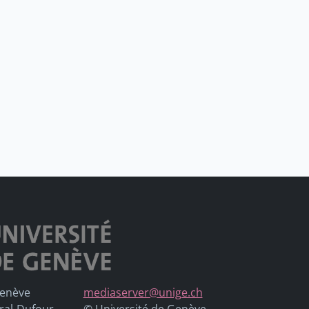
Genève
mediaserver@unige.ch