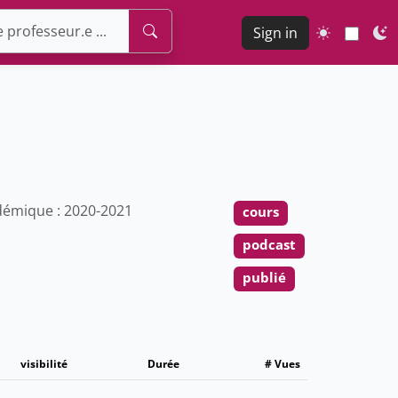
Sign in
émique : 2020-2021
cours
podcast
publié
visibilité
Durée
# Vues