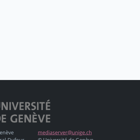
Genève
mediaserver@unige.ch