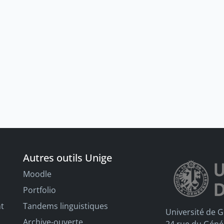
Autres outils Unige
Moodle
Portfolio
nt
Tandems linguistiques
Université de 
Archive-ouverte