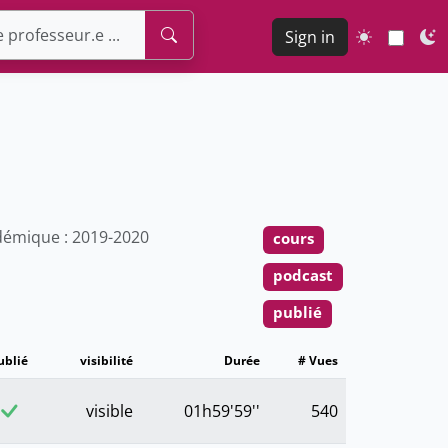
Sign in
émique : 2019-2020
cours
podcast
publié
ublié
visibilité
Durée
# Vues
visible
01h59'59''
540