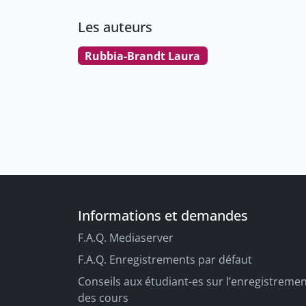
Les auteurs
Rubbia-Brandt Laura
Informations et demandes
F.A.Q. Mediaserver
F.A.Q. Enregistrements par défaut
Conseils aux étudiant-es sur l’enregistreme
des cours