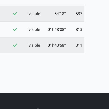
visible
54'18''
537
visible
01h48'08''
813
visible
01h43'58''
311