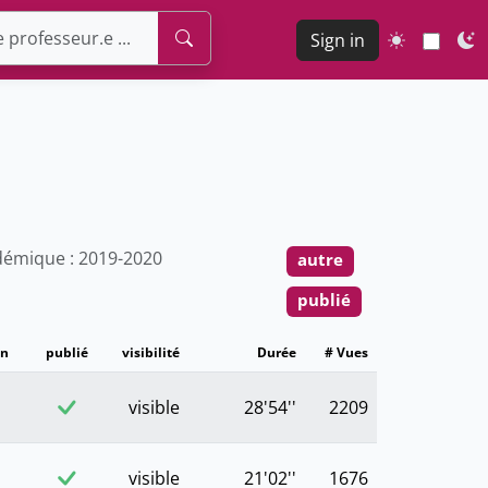
Sign in
émique : 2019-2020
autre
publié
on
publié
visibilité
Durée
# Vues
visible
28'54''
2209
visible
21'02''
1676