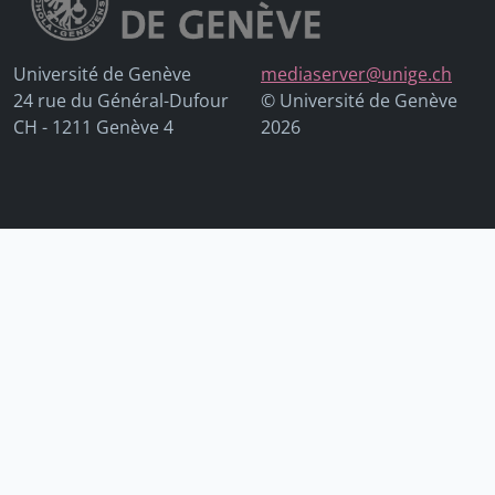
Université de Genève
mediaserver@unige.ch
24 rue du Général-Dufour
© Université de Genève
CH - 1211 Genève 4
2026