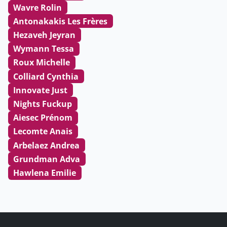
Wavre Rolin
Antonakakis Les Frères
Hezaveh Jeyran
Wymann Tessa
Roux Michelle
Colliard Cynthia
Innovate Just
Nights Fuckup
Aiesec Prénom
Lecomte Anais
Arbelaez Andrea
Grundman Adva
Hawlena Emilie