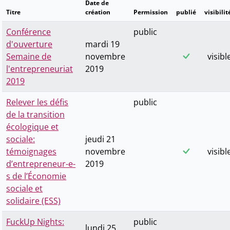
Date de
Titre
création
Permission
publié
visibilit
Conférence
public
d'ouverture
mardi 19
Semaine de
novembre
visibl
l'entrepreneuriat
2019
2019
Relever les défis
public
de la transition
écologique et
sociale:
jeudi 21
témoignages
novembre
visibl
d’entrepreneur-e-
2019
s de l’Économie
sociale et
solidaire (ESS)
FuckUp Nights:
public
lundi 25