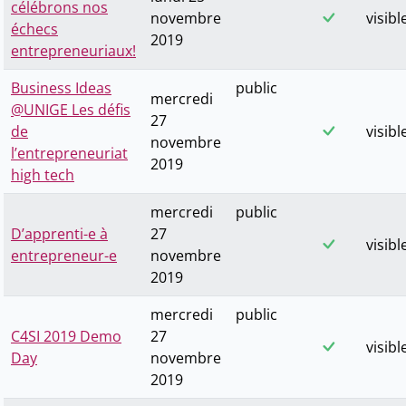
célébrons nos
novembre
visibl
échecs
2019
entrepreneuriaux!
Business Ideas
public
mercredi
@UNIGE Les défis
27
de
visibl
novembre
l’entrepreneuriat
2019
high tech
mercredi
public
D’apprenti-e à
27
visibl
entrepreneur-e
novembre
2019
mercredi
public
C4SI 2019 Demo
27
visibl
Day
novembre
2019