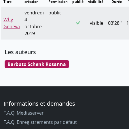
Titre
création
Permission
publié
visibilité
Durée
vendredi
public
Why
4
visible
03'28''
1
Geneva
octobre
2019
Les auteurs
Barbuto Schenk Rosanna
Informations et demandes
F.A.Q. Mediaserver
F.A.Q. Enregistrements par défaut