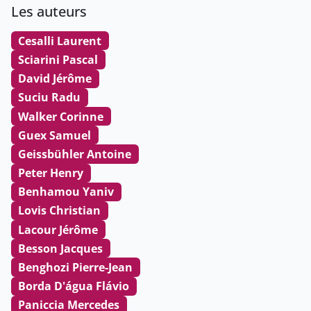
Les auteurs
Cesalli Laurent
Sciarini Pascal
David Jérôme
Suciu Radu
Walker Corinne
Guex Samuel
Geissbühler Antoine
Peter Henry
Benhamou Yaniv
Lovis Christian
Lacour Jérôme
Besson Jacques
Benghozi Pierre-Jean
Borda D'água Flávio
Paniccia Mercedes