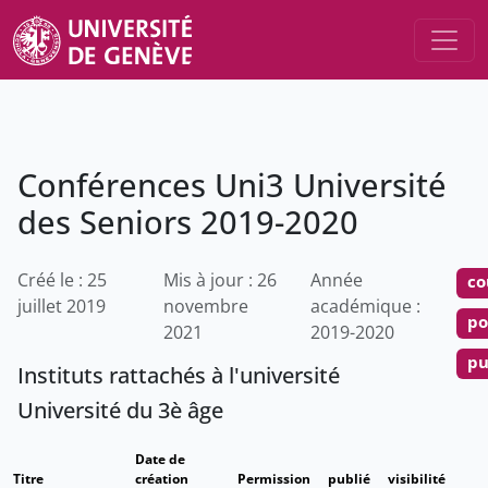
Conférences Uni3 Université
des Seniors 2019-2020
Créé le : 25
Mis à jour : 26
Année
co
juillet 2019
novembre
académique :
po
2021
2019-2020
pu
Instituts rattachés à l'université
Université du 3è âge
Date de
Titre
création
Permission
publié
visibilité