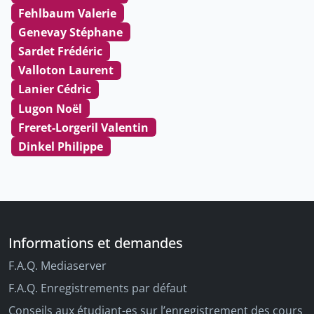
Fehlbaum Valerie
Genevay Stéphane
Sardet Frédéric
Valloton Laurent
Lanier Cédric
Lugon Noël
Freret-Lorgeril Valentin
Dinkel Philippe
Informations et demandes
F.A.Q. Mediaserver
F.A.Q. Enregistrements par défaut
Conseils aux étudiant-es sur l’enregistrement des cours