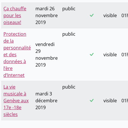
Ça chauffe
mardi 26
public
pour les
novembre
visible
01h
oiseaux!
2019
Protection
public
de la
vendredi
personnalité
29
et des
visible
01h
novembre
données à
2019
l’ère
d’Internet
La vie
public
musicale à
mardi 3
Genève aux
décembre
visible
01h
17e -18e
2019
siècles