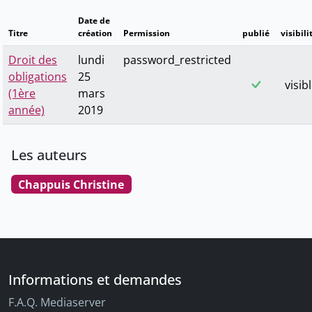
Date de
Titre
création
Permission
publié
visibili
Droit des
lundi
password_restricted
obligations
25
visib
(1ère
mars
année)
2019
Les auteurs
Chappuis Christine
Informations et demandes
F.A.Q. Mediaserver