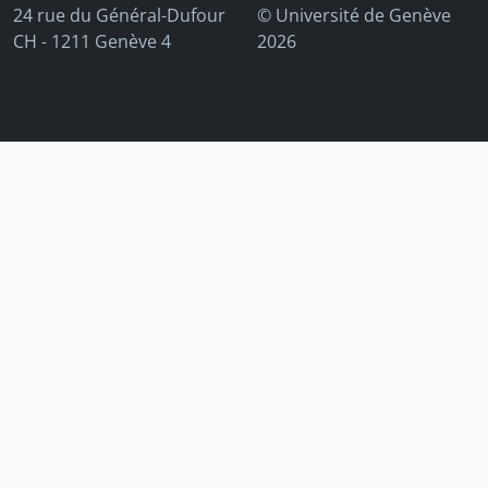
24 rue du Général-Dufour
© Université de Genève
CH - 1211 Genève 4
2026