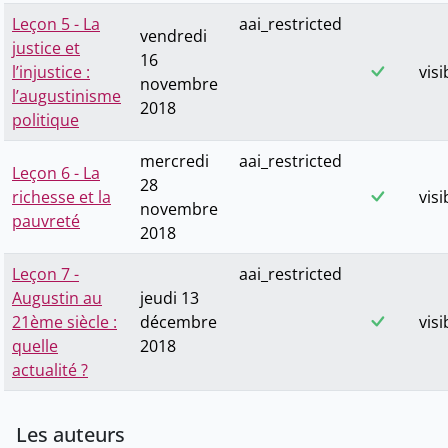
Leçon 5 - La
aai_restricted
vendredi
justice et
16
l’injustice :
visi
novembre
l’augustinisme
2018
politique
mercredi
aai_restricted
Leçon 6 - La
28
richesse et la
visi
novembre
pauvreté
2018
Leçon 7 -
aai_restricted
Augustin au
jeudi 13
21ème siècle :
décembre
visi
quelle
2018
actualité ?
Les auteurs