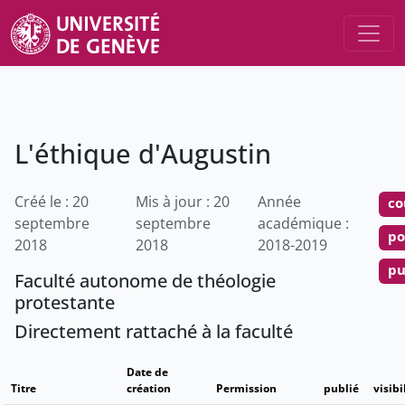
L'éthique d'Augustin
Créé le : 20
Mis à jour : 20
Année
co
septembre
septembre
académique :
po
2018
2018
2018-2019
pu
Faculté autonome de théologie
protestante
Directement rattaché à la faculté
Date de
Titre
création
Permission
publié
visibi