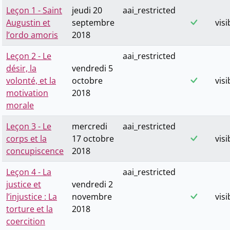
Leçon 1 - Saint
jeudi 20
aai_restricted
Augustin et
septembre
visi
l’ordo amoris
2018
Leçon 2 - Le
aai_restricted
désir, la
vendredi 5
volonté, et la
octobre
visi
motivation
2018
morale
Leçon 3 - Le
mercredi
aai_restricted
corps et la
17 octobre
visi
concupiscence
2018
Leçon 4 - La
aai_restricted
justice et
vendredi 2
l’injustice : La
novembre
visi
torture et la
2018
coercition