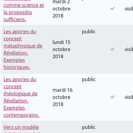
mardi 2
comme science et
octobre
visi
la propositio
2018
sufficiens.
Les apories du
public
concept
lundi 15
métaphysique de
octobre
visi
Révélation.
2018
Exemples
historiques.
Les apories du
public
concept
mardi 16
théologique de
octobre
visi
Révélation.
2018
Exemples
contemporains.
Vers un modèle
public