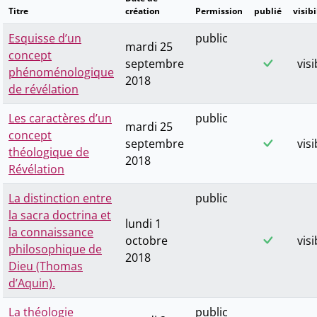
Titre
création
Permission
publié
visibi
Esquisse d’un
public
mardi 25
concept
septembre
visi
phénoménologique
2018
de révélation
Les caractères d’un
public
mardi 25
concept
septembre
visi
théologique de
2018
Révélation
La distinction entre
public
la sacra doctrina et
lundi 1
la connaissance
octobre
visi
philosophique de
2018
Dieu (Thomas
d’Aquin).
La théologie
public