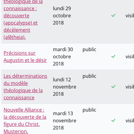
théologique de la
connaissance :
lundi 29
découverte
octobre
visi
(apocalypse) et
2018
décèlement
(alêtheia).
mardi 30
public
Précisions sur
octobre
visi
Augustin et le désir
2018
Les déterminations
public
lundi 12
du modèle
novembre
visi
théologique de la
2018
connaissance
Nouvelle Alliance :
public
mardi 13
la découverte de la
novembre
visi
figure du Christ.
2018
Musterion.