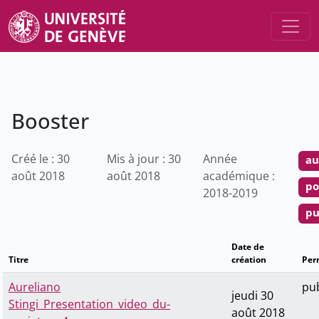
Booster
Créé le : 30
Mis à jour : 30
Année
au
août 2018
août 2018
académique :
po
2018-2019
pu
Date de
Titre
création
Per
Aureliano
pub
jeudi 30
Stingi_Presentation_video_du-
août 2018