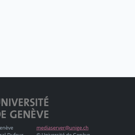
Genève
mediaserver@unige.ch