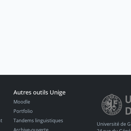
Autres outils Unige
Moodle
Portfolio
nt
Tandems linguistiques
Université de 
Archive-ouverte