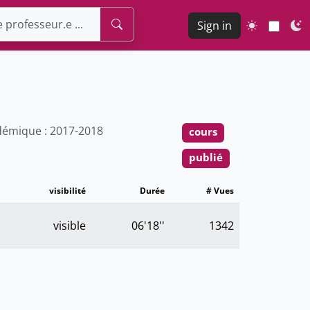
Sign in
émique : 2017-2018
cours
publié
visibilité
Durée
# Vues
visible
06'18''
1342