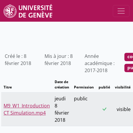
Créé le : 8
Mis à jour : 8
Année
co
février 2018
février 2018
académique :
pu
2017-2018
Date de
Titre
création
Permission
publié
visibilité
jeudi
public
M9_W1_Introduction
8
visible
CT Simulation.mp4
février
2018