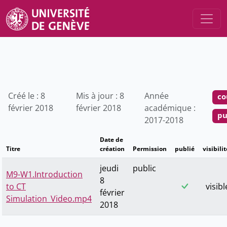
Créé le : 8
Mis à jour : 8
Année
co
février 2018
février 2018
académique :
pu
2017-2018
Date de
Titre
création
Permission
publié
visibilit
jeudi
public
M9-W1.Introduction
8
to CT
visibl
février
Simulation_Video.mp4
2018