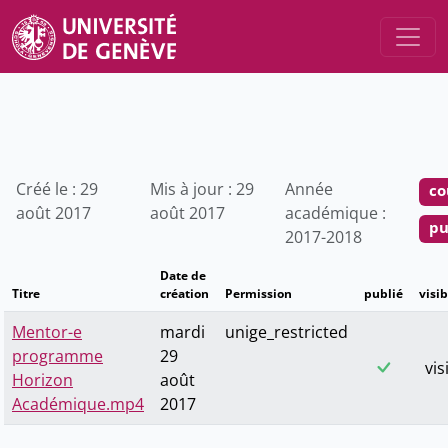
Créé le : 29
Mis à jour : 29
Année
co
août 2017
août 2017
académique :
pu
2017-2018
Date de
Titre
création
Permission
publié
visib
Mentor-e
mardi
unige_restricted
programme
29
vis
Horizon
août
Académique.mp4
2017