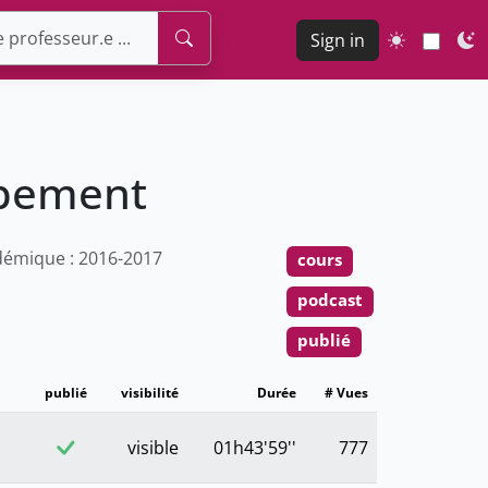
Sign in
ppement
émique : 2016-2017
cours
podcast
publié
publié
visibilité
Durée
# Vues
visible
01h43'59''
777